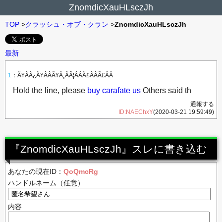
ZnomdicXauHLsczJh
TOP
>
クラッシュ・オブ・クラン
>
ZnomdicXauHLsczJh
最新
1
：
Ã¥ÂÂ¿Ã¥ÂÂÃ¥Â¸ÂÃ¦ÂÂÃ£ÂÂÃ£ÂÂ
Hold the line, please
buy carafate us
Others said th
通報する
ID:NAEChxY
(2020-03-21 19:59:49)
『ZnomdicXauHLsczJh』スレに書き込む
あなたの現在ID：
QoQmcRg
ハンドルネーム（任意）
内容