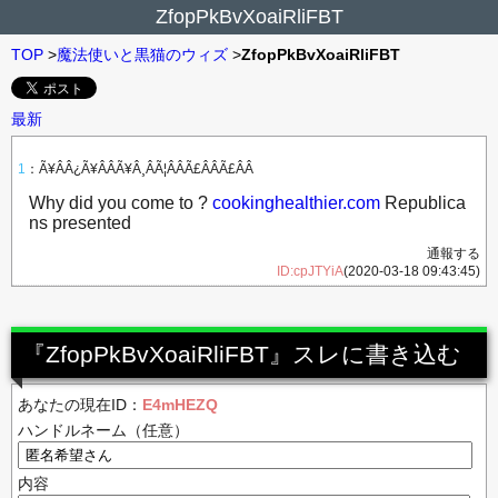
ZfopPkBvXoaiRliFBT
TOP
>
魔法使いと黒猫のウィズ
>
ZfopPkBvXoaiRliFBT
最新
1
：
Ã¥ÂÂ¿Ã¥ÂÂÃ¥Â¸ÂÃ¦ÂÂÃ£ÂÂÃ£ÂÂ
Why did you come to ?
cookinghealthier.com
Republica
ns presented
通報する
ID:cpJTYiA
(2020-03-18 09:43:45)
『ZfopPkBvXoaiRliFBT』スレに書き込む
あなたの現在ID：
E4mHEZQ
ハンドルネーム（任意）
内容